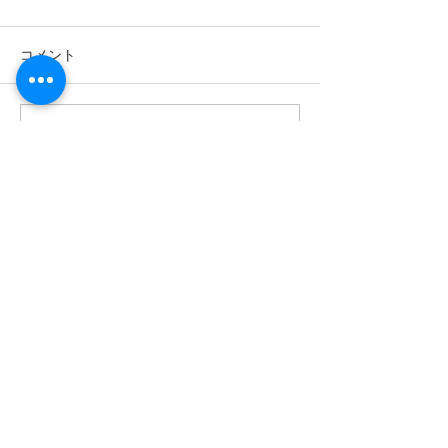
GWはなるべく通常の営業に
名古屋のシャンパ
コメント
近く営業していく予定です。
琥珀の11周年記念
4月26日の日曜は休業。5月6
2026年3月27日
日の連休最終日は休業。 その
31日火曜日までの
他は事前予約の有無で決める
す。 イベント期
コメントを追加…
こともあります。 ご来店予定
シャルシャンパン
の方はなるべくご予約を入れ
意し、グラスで提
てくださいませ。 もしくは事
その日は特別なメ
前の確認をしてください。 4
用意しますので、
温馨提示
月29日の祝日は営業決定で
きな商品を気軽に
为了确保服务质量
す。
にしております。
並避免因语言不通引起的误解，
Instagram DM
若无法使用日语或英语进行基本沟通，
か店頭にて。 詳
本店将无法接待，敬请谅解。
第また更新します
안내 말씀
정확한 서비스 제공과 원활한 소통을 위
해,
일본어 또는 영어로 소통이 어려우신 경