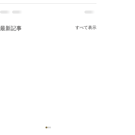
すべて表示
最新記事
GWは営業多めです
11周年記念イベ