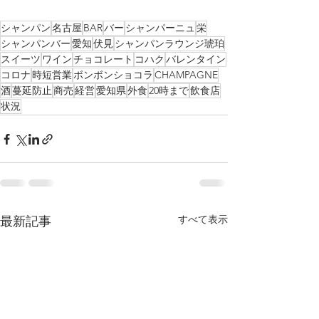
シャンパン
名古屋
BAR
バー
シャンパーニュ
栄
シャンパンバー
愛知
伏見
シャンパンラウンジ琥珀
スイーツ
ワイン
チョコレート
コハク
バレンタイン
コロナ
時短営業
ボンボンショコラ
CHAMPAGNE
酒
蔓延防止
商売
経営
愛知県
外食
20時まで
飲食店
状況
すべて表示
最新記事